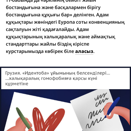
11-бабында да «әркімнің бейбіт жиын
бостандығына және басқалармен бірігу
бостандығына құқығы бар» делінген. Адам
құқықтары жөніндегі Еуропа соты конвенцияның
сақталуын жіті қадағалайды. Адам
құқықтарының халықаралық және аймақтық
стандарттары жайлы біздің кіріспе
курстарымызда көбірек біле
аласыз
.