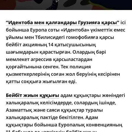
“Идентоба мен қалғандары Грузияға қарсы”
ісі
бойынша Еуропа соты «Идентоба» үкіметтік емес
ұйымы мен Тбилисидегі гомофобияға қарсы
бейбіт акцияның 14 қатысушысының
шағымдарын қарастырған. Олардың бәрі
мемлекет агрессив қарсыластардан
қорғайтынына сенген. Тек полиция
қызметкерлерінің соған жол беруінің кесірінен
қатты соққыға жығылған еді.
Бейбіт жиын құқығы
адам құқықтары жөніндегі
халықаралық келісімдерде, солардың ішінде,
Азаматтық және саяси құқықтар туралы
халықаралық пактіде бекітілген. Адам
құқықтары бойынша Еуропалық конвенцияның