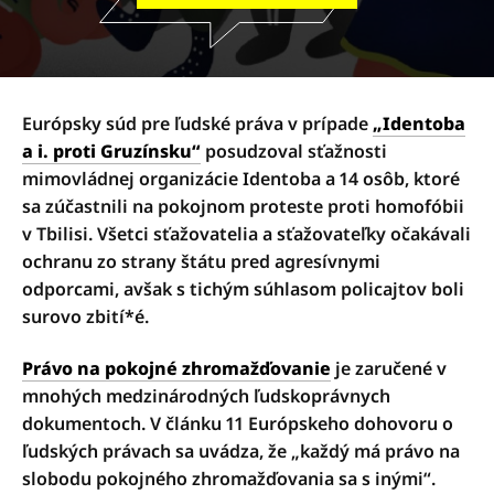
Európsky súd pre ľudské práva v prípade
„Identoba
a i. proti Gruzínsku“
posudzoval sťažnosti
mimovládnej organizácie Identoba a 14 osôb, ktoré
sa zúčastnili na pokojnom proteste proti homofóbii
v Tbilisi. Všetci sťažovatelia a sťažovateľky očakávali
ochranu zo strany štátu pred agresívnymi
odporcami, avšak s tichým súhlasom policajtov boli
surovo zbití*é.
Právo na pokojné zhromažďovanie
je zaručené v
mnohých medzinárodných ľudskoprávnych
dokumentoch. V článku 11 Európskeho dohovoru o
ľudských právach sa uvádza, že „každý má právo na
slobodu pokojného zhromažďovania sa s inými“.